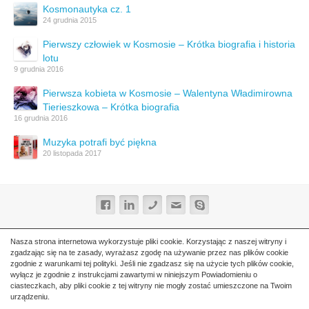
Kosmonautyka cz. 1
24 grudnia 2015
Pierwszy człowiek w Kosmosie – Krótka biografia i historia
lotu
9 grudnia 2016
Pierwsza kobieta w Kosmosie – Walentyna Władimirowna
Tierieszkowa – Krótka biografia
16 grudnia 2016
Muzyka potrafi być piękna
20 listopada 2017
Nasza strona internetowa wykorzystuje pliki cookie. Korzystając z naszej witryny i
zgadzając się na te zasady, wyrażasz zgodę na używanie przez nas plików cookie
zgodnie z warunkami tej polityki. Jeśli nie zgadzasz się na użycie tych plików cookie,
wyłącz je zgodnie z instrukcjami zawartymi w niniejszym Powiadomieniu o
ciasteczkach, aby pliki cookie z tej witryny nie mogły zostać umieszczone na Twoim
urządzeniu.
© 2026
Tłumacz języka rosyjskiego
- Stanisław Zielonka.