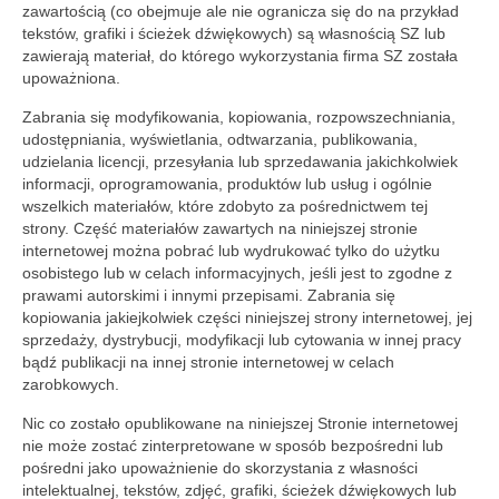
zawartością (co obejmuje ale nie ogranicza się do na przykład
tekstów, grafiki i ścieżek dźwiękowych) są własnością SZ lub
zawierają materiał, do którego wykorzystania firma SZ została
upoważniona.
Zabrania się modyfikowania, kopiowania, rozpowszechniania,
udostępniania, wyświetlania, odtwarzania, publikowania,
udzielania licencji, przesyłania lub sprzedawania jakichkolwiek
informacji, oprogramowania, produktów lub usług i ogólnie
wszelkich materiałów, które zdobyto za pośrednictwem tej
strony. Część materiałów zawartych na niniejszej stronie
internetowej można pobrać lub wydrukować tylko do użytku
osobistego lub w celach informacyjnych, jeśli jest to zgodne z
prawami autorskimi i innymi przepisami. Zabrania się
kopiowania jakiejkolwiek części niniejszej strony internetowej, jej
sprzedaży, dystrybucji, modyfikacji lub cytowania w innej pracy
bądź publikacji na innej stronie internetowej w celach
zarobkowych.
Nic co zostało opublikowane na niniejszej Stronie internetowej
nie może zostać zinterpretowane w sposób bezpośredni lub
pośredni jako upoważnienie do skorzystania z własności
intelektualnej, tekstów, zdjęć, grafiki, ścieżek dźwiękowych lub