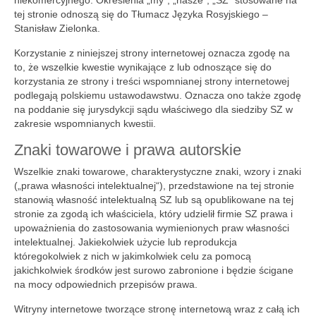
niekomercyjnego. Określenia „my“, „nasze“, „SZ“ stosowane na
tej stronie odnoszą się do Tłumacz Języka Rosyjskiego –
Stanisław Zielonka.
Korzystanie z niniejszej strony internetowej oznacza zgodę na
to, że wszelkie kwestie wynikające z lub odnoszące się do
korzystania ze strony i treści wspomnianej strony internetowej
podlegają polskiemu ustawodawstwu. Oznacza ono także zgodę
na poddanie się jurysdykcji sądu właściwego dla siedziby SZ w
zakresie wspomnianych kwestii.
Znaki towarowe i prawa autorskie
Wszelkie znaki towarowe, charakterystyczne znaki, wzory i znaki
(„prawa własności intelektualnej“), przedstawione na tej stronie
stanowią własność intelektualną SZ lub są opublikowane na tej
stronie za zgodą ich właściciela, który udzielił firmie SZ prawa i
upoważnienia do zastosowania wymienionych praw własności
intelektualnej. Jakiekolwiek użycie lub reprodukcja
któregokolwiek z nich w jakimkolwiek celu za pomocą
jakichkolwiek środków jest surowo zabronione i będzie ścigane
na mocy odpowiednich przepisów prawa.
Witryny internetowe tworzące stronę internetową wraz z całą ich