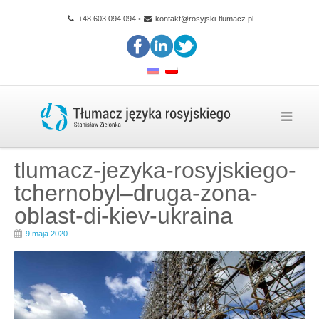
+48 603 094 094
•
kontakt@rosyjski-tlumacz.pl
tlumacz-jezyka-rosyjskiego-
tchernobyl–druga-zona-
oblast-di-kiev-ukraina
9 maja 2020