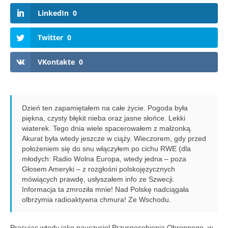
LinkedIn
0
Twitter
0
VKontakte
0
Dzień ten zapamiętałem na całe życie. Pogoda była
piękna, czysty błękit nieba oraz jasne słońce. Lekki
wiaterek. Tego dnia wiele spacerowałem z małżonką.
Akurat była wtedy jeszcze w ciąży. Wieczorem, gdy przed
położeniem się do snu włączyłem po cichu RWE (dla
młodych: Radio Wolna Europa, wtedy jedna – poza
Głosem Ameryki – z rozgłośni polskojęzycznych
mówiących prawdę, usłyszałem info ze Szwecji.
Informacja ta zmroziła mnie! Nad Polskę nadciągała
olbrzymia radioaktywna chmura! Ze Wschodu.
Pracując wtedy jako nauczyciel Przysposobienia Obronnego, w