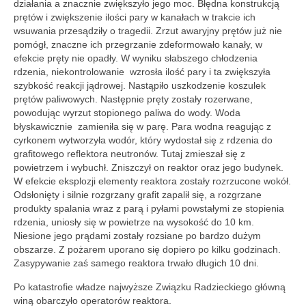
działania a znacznie zwiększyło jego moc. Błędna konstrukcją
prętów i zwiększenie ilości pary w kanałach w trakcie ich
wsuwania przesądziły o tragedii. Zrzut awaryjny prętów już nie
pomógł, znaczne ich przegrzanie zdeformowało kanały, w
efekcie pręty nie opadły. W wyniku słabszego chłodzenia
rdzenia, niekontrolowanie wzrosła ilość pary i ta zwiększyła
szybkość reakcji jądrowej. Nastąpiło uszkodzenie koszulek
prętów paliwowych. Następnie pręty zostały rozerwane,
powodując wyrzut stopionego paliwa do wody. Woda
błyskawicznie zamieniła się w parę. Para wodna reagując z
cyrkonem wytworzyła wodór, który wydostał się z rdzenia do
grafitowego reflektora neutronów. Tutaj zmieszał się z
powietrzem i wybuchł. Zniszczył on reaktor oraz jego budynek.
W efekcie eksplozji elementy reaktora zostały rozrzucone wokół.
Odsłonięty i silnie rozgrzany grafit zapalił się, a rozgrzane
produkty spalania wraz z parą i pyłami powstałymi ze stopienia
rdzenia, uniosły się w powietrze na wysokość do 10 km.
Niesione jego prądami zostały rozsiane po bardzo dużym
obszarze. Z pożarem uporano się dopiero po kilku godzinach.
Zasypywanie zaś samego reaktora trwało długich 10 dni.
Po katastrofie władze najwyższe Związku Radzieckiego główną
winą obarczyło operatorów reaktora.