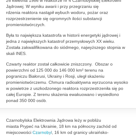
26 kwietnia 1986 w reaktorze nr 4 Czarnobylskiej Elektrowni
Jądrowej. W wyniku awarii i przy przegrzaniu się
rdzenia reaktora nastąpił wybuch wodoru, pożar oraz
rozprzestrzenienie się ogromnych ilości substancji
promieniotwórczych.
Była to największa katastrofa w historii energetyki jądrowej i
jedna z największych katastrof przemysłowych XX wieku.
Została zakwalifikowana do siódmego, najwyższego stopnia w
skali INES.
Czwarty reaktor został całkowicie zniszczony. Obszar o
powierzchni od 125 000 do 146 000 km² terenu na
pograniczu Białorusi, Ukrainy i Rosji, uległ skażeniu
promieniotwórczemu. Chmura radioaktywna wyrzucona wysoko
w powietrze z uszkodzonego reaktora rozprzestrzeniła się po
całej Europie. Z terenu skażenia ewakuowano i wysiedlono
ponad 350 000 osób.
Czarnobylska Elektrownia Jądrowa leży w pobliżu
miasta Prypeć na Ukrainie, 18 km na północny zachód od
miejscowości
Czarnobyl
, 16 km od granicy ukraińsko-