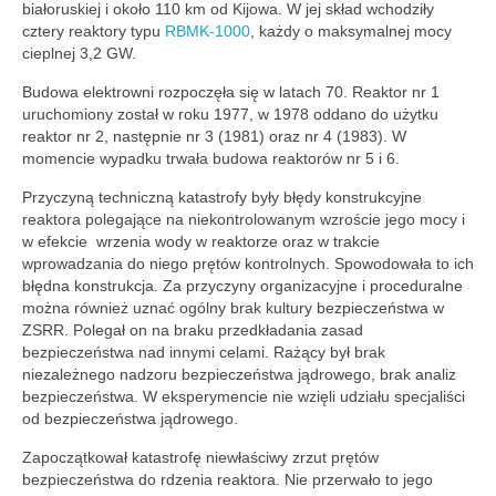
białoruskiej i około 110 km od Kijowa. W jej skład wchodziły
cztery reaktory typu
RBMK-1000
, każdy o maksymalnej mocy
cieplnej 3,2 GW.
Budowa elektrowni rozpoczęła się w latach 70. Reaktor nr 1
uruchomiony został w roku 1977, w 1978 oddano do użytku
reaktor nr 2, następnie nr 3 (1981) oraz nr 4 (1983). W
momencie wypadku trwała budowa reaktorów nr 5 i 6.
Przyczyną techniczną katastrofy były błędy konstrukcyjne
reaktora polegające na niekontrolowanym wzroście jego mocy i
w efekcie wrzenia wody w reaktorze oraz w trakcie
wprowadzania do niego prętów kontrolnych. Spowodowała to ich
błędna konstrukcja. Za przyczyny organizacyjne i proceduralne
można również uznać ogólny brak kultury bezpieczeństwa w
ZSRR. Polegał on na braku przedkładania zasad
bezpieczeństwa nad innymi celami. Rażący był brak
niezależnego nadzoru bezpieczeństwa jądrowego, brak analiz
bezpieczeństwa. W eksperymencie nie wzięli udziału specjaliści
od bezpieczeństwa jądrowego.
Zapoczątkował katastrofę niewłaściwy zrzut prętów
bezpieczeństwa do rdzenia reaktora. Nie przerwało to jego