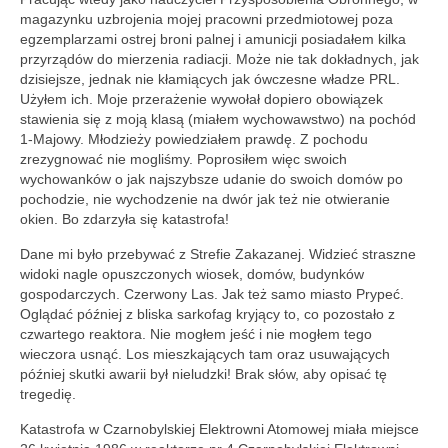
magazynku uzbrojenia mojej pracowni przedmiotowej poza
egzemplarzami ostrej broni palnej i amunicji posiadałem kilka
przyrządów do mierzenia radiacji. Może nie tak dokładnych, jak
dzisiejsze, jednak nie kłamiących jak ówczesne władze PRL.
Użyłem ich. Moje przerażenie wywołał dopiero obowiązek
stawienia się z moją klasą (miałem wychowawstwo) na pochód
1-Majowy. Młodzieży powiedziałem prawdę. Z pochodu
zrezygnować nie mogliśmy. Poprosiłem więc swoich
wychowanków o jak najszybsze udanie do swoich domów po
pochodzie, nie wychodzenie na dwór jak też nie otwieranie
okien. Bo zdarzyła się katastrofa!
Dane mi było przebywać z Strefie Zakazanej. Widzieć straszne
widoki nagle opuszczonych wiosek, domów, budynków
gospodarczych. Czerwony Las. Jak też samo miasto Prypeć.
Oglądać później z bliska sarkofag kryjący to, co pozostało z
czwartego reaktora. Nie mogłem jeść i nie mogłem tego
wieczora usnąć. Los mieszkających tam oraz usuwających
później skutki awarii był nieludzki! Brak słów, aby opisać tę
tregedię.
Katastrofa w Czarnobylskiej Elektrowni Atomowej miała miejsce