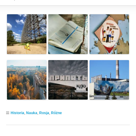
Historia
,
Nauka
,
Rosja
,
Różne