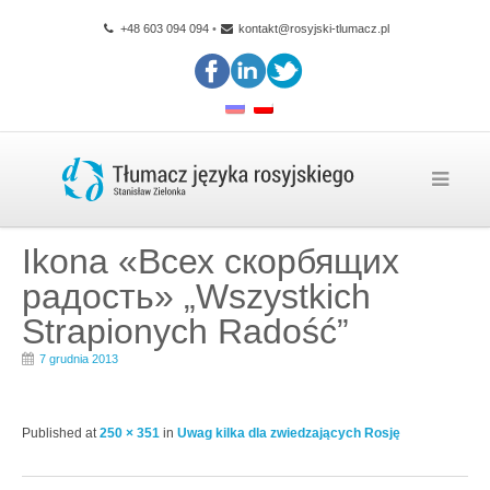
+48 603 094 094
•
kontakt@rosyjski-tlumacz.pl
Ikona «Всех скорбящих
радость» „Wszystkich
Strapionych Radość”
7 grudnia 2013
Published
at
250 × 351
in
Uwag kilka dla zwiedzających Rosję