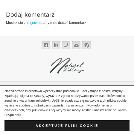
Dodaj komentarz
Musisz się
zalogować
, aby móc dodać komentarz.
© 2026
Tłumacz języka rosyjskiego
- Stanisław Zielonka.
Nasza strona internetowa wykorzystuje pliki cookie. Korzystając z naszej witryny i
zgadzając się na te zasady, wyrażasz zgodę na używanie przez nas plików cookie
Start
Prywatność
Warunki Użytkowania
Mapa Witryny
Kontakt
zgodnie z warunkami tej polityki. Jeśli nie zgadzasz się na użycie tych plików cookie,
wyłącz je zgodnie z instrukcjami zawartymi w niniejszym Powiadomieniu o
ciasteczkach, aby pliki cookie z tej witryny nie mogły zostać umieszczone na Twoim
urządzeniu.
AKCEPTUJĘ PLIKI COOKIE