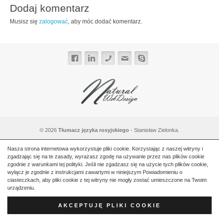
Dodaj komentarz
Musisz się
zalogować
, aby móc dodać komentarz.
© 2026
Tłumacz języka rosyjskiego
- Stanisław Zielonka.
Start
Prywatność
Warunki Użytkowania
Mapa Witryny
Kontakt
Nasza strona internetowa wykorzystuje pliki cookie. Korzystając z naszej witryny i
zgadzając się na te zasady, wyrażasz zgodę na używanie przez nas plików cookie
zgodnie z warunkami tej polityki. Jeśli nie zgadzasz się na użycie tych plików cookie,
wyłącz je zgodnie z instrukcjami zawartymi w niniejszym Powiadomieniu o
ciasteczkach, aby pliki cookie z tej witryny nie mogły zostać umieszczone na Twoim
urządzeniu.
AKCEPTUJĘ PLIKI COOKIE