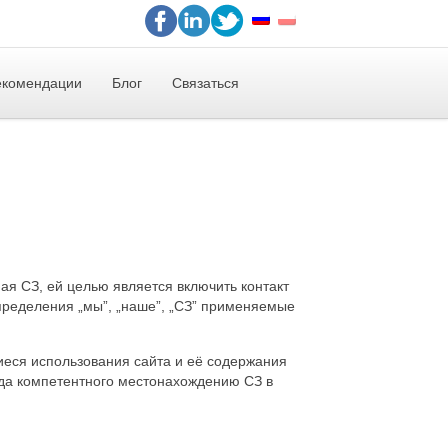
екомендации
Блог
Связаться
ая СЗ, ей целью является включить контакт
пределения „мы”, „наше”, „СЗ” применяемые
иеся использования сайта и её содержания
уда компетентного местонахождению СЗ в