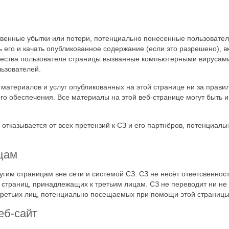
свенные убытки или потери, потенциально понесенные пользователя
 его и качать опубликованное содержание (если это разрешено), в
щества пользователя страницы вызванные компьютерными вирусами
льзователей.
 материалов и услуг опубликованных на этой странице ни за прави
о обеспечения. Все материалы на этой веб-странице могут быть 
 отказывается от всех претензий к СЗ и его партнёров, потенциал
цам
угим страницам вне сети и системой СЗ. СЗ не несёт ответсвеннос
страниц, принадлежащих к третьим лицам. СЗ не переводит ни не 
третьих лиц, потенциально посещаемых при помощи этой страницы
еб-сайт