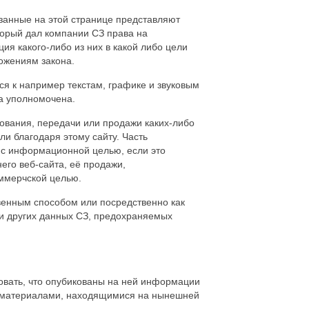
азанные на этой странице представляют
торый дал компании СЗ права на
ия какого-либо из них в какой либо цели
ожениям закона.
ся к например текстам, графике и звуковым
а уполномочена.
ования, передачи или продажи каких-либо
и благодаря этому сайту. Часть
 с информационной целью, если это
его веб-сайта, её продажи,
оммерчской целью.
венным способом или посредственно как
ли других данных СЗ, предохраняемых
овать, что опубикованы на ней информации
н с материалами, находящимися на нынешней