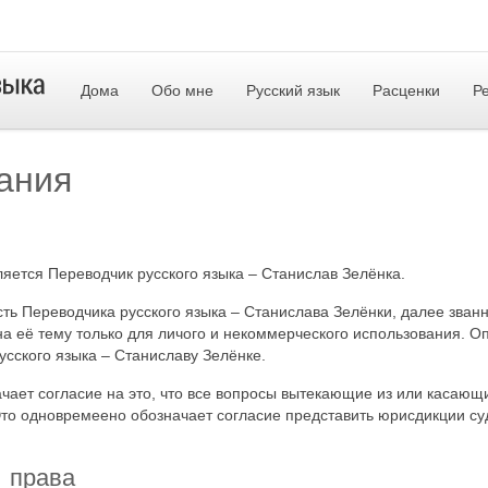
Дома
Обо мне
Русский язык
Расценки
Р
ания
яется Переводчик русского языка – Станислав Зелёнка.
ть Переводчика русского языка – Станислава Зелёнки, далее званн
а её тему только для личого и некоммерческого использования. О
усского языка – Станиславу Зелёнке.
чает согласие на это, что все вопросы вытекающие из или касающ
Это одновремеено обозначает согласие представить юрисдикции с
е права