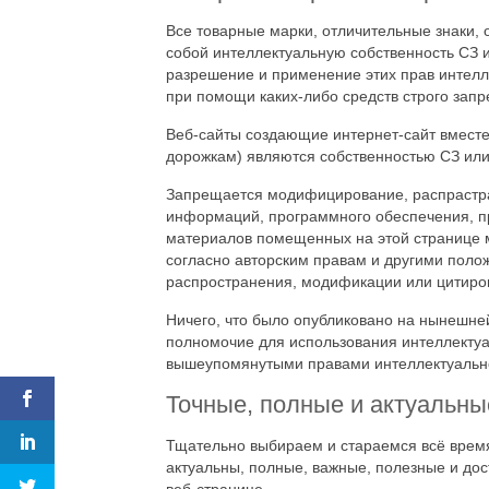
Все товарные марки, отличительные знаки, 
собой интеллектуальную собственность СЗ и
разрешение и применение этих прав интелле
при помощи каких-либо средств строго зап
Веб-сайты создающие интернет-сайт вместе 
дорожкам) являются собственностью СЗ или
Запрещается модифицирование, распрастран
информаций, программного обеспечения, про
материалов помещенных на этой странице м
согласно авторским правам и другими поло
распространения, модификации или цитиров
Ничего, что было опубликовано на нынешне
полномочие для использования интеллектуал
вышеупомянутыми правами интеллектуально
Точные, полные и актуальн
Тщательно выбираем и стараемся всё время
актуальны, полные, важные, полезные и до