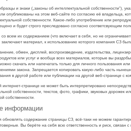
образцы и знаки („законы об интеллектуальной собственности”), ук
ли опубликованы на этом веб-сайте по согласию её владельца, ко
ктуальной собственности. Какое-либо употребление или репродукц
рещено и будет строго преследовано согласно соответсвующим пол
со всем их содержанием (что включает в себя, но не ограничивает
 заключают материал, к использованию которого компания СЗ был
ение, обмен, дисплей, воспроизведение, издательства, лицензир
дуктов или услуг и вообще всех материалов, которые вы раздобыл
ожно скачать или напечатать только для личного пользования или
жениями закона. Запрещается копировать какую-либо часть нынешн
ания в другой работе или публикации на другой веб-странице с к
й интернет-странице не может быть интерпретировано непосредст
ьной собственности, текстов, фото, графики, звуковых дорожек и
й собственности.
ые информации
 обновлять содержание страницы СЗ, всё-таки не можем гарантир
стоверные. Вы берёте на себя всю ответственность и риск, связа