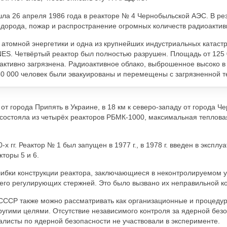
а 26 апреля 1986 года в реакторе № 4 Чернобыльской АЭС. В резу
одорода, пожар и распространение огромных количеств радиоактив
 атомной энергетики и одна из крупнейших индустриальных катаст
NES. Четвёртый реактор был полностью разрушен. Площадь от 125 
ктивно загрязнена. Радиоактивное облако, выброшенное высоко в 
50 000 человек были эвакуированы и перемещены с загрязненной т
 города Припять в Украине, в 18 км к северо-западу от города Че
 состояла из четырёх реакторов РБМК-1000, максимальная теплова
х гг. Реактор № 1 был запущен в 1977 г., в 1978 г. введен в эксплу
кторы 5 и 6.
ибки конструкции реактора, заключающиеся в неконтролируемом у
него регулирующих стержней. Это было вызвано их неправильной к
 СССР также можно рассматривать как организационные и процедур
угими целями. Отсутствие независимого контроля за ядерной безо
листы по ядерной безопасности не участвовали в эксперименте.