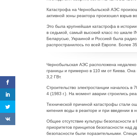
Катастрофа на Чернобыльской АЭС произошл
активной зоны реактора произошел взрыв в
Это была крупнейшая катастрофа в истории
в седьмой, самый высокий класс по шкале I
Беларусью, Украиной и Россией была радиоа
распространилось по всей Европе. Более 3
Чернобыльская АЭС расположена недалеко от
границы и примерно в 110 км от Киева. Она
3,2 ГВт.
Строительство электростанции началось в 70-
4 (1983 г.). На момент аварии строились реа
Технической причиной катастрофы стали ош
кипения воды в реакторе и при введении в 
Общее отсутствие культуры безопасности в
приоритетов принципов безопасности над др
безопасности были поразительными. Специа