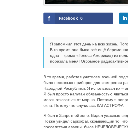
Facebook
0
Я запомнил этот день на всю жизнь. Пого
В то время она была всё ещё беременна
одна – кроме «Голоса Америки») из по
поразила меня! Огромное радиоактивное
В то время, работая учителем военной подг
было несколько приборов для измерения рад
Народной Республики. Я использовал их – а
Я был просто напуган обязанностью явиться
могли отказаться от марша. Поэтому я попр
окна. Потому что случилась КАТАСТРОФА!
Я был в Запретной зоне. Видел ужасные вид
Позже увидел саркофаг, скрывающий то, что о
последствия аварии, была НЕЧЕЛОВЕЧЕСКАЯ