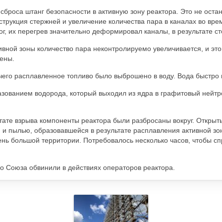
броса штанг безопасности в активную зону реактора. Это не остан
трукция стержней и увеличение количества пара в каналах во вре
, их перегрев значительно деформировал каналы, в результате ст
ивной зоны количество пара неконтролируемо увеличивается, и это
ены.
чего расплавленное топливо было выброшено в воду. Вода быстро 
азованием водорода, который выходил из ядра в графитовый нейтр
ьтате взрыва компоненты реактора были разбросаны вокруг. Открыт
 и пылью, образовавшейся в результате расплавления активной зоны
нь большой территории. Потребовалось несколько часов, чтобы сп
о Союза обвинили в действиях операторов реактора.