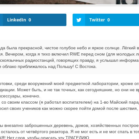
LinkedIn
0
Twitter
0
да была прекрасной, чистое голубое небо и яркое солнце. Лёгкий ве
я. Вечером, когда я тихо включил RWE перед сном (для молодых л
льскоязычных радиостанций, говорящих правду, я услышал информ
 облако приближалось над Польшу! С Востока.
отовки, среди вооружений моей предметной лаборатории, кроме ог
иации. Может быть, и не так точных, как сегодняшние, но они не в
ксессуары, конечно.
 со своим классом (я работал воспитателем) на 1-во Майский пара
осил своих учеников как можно скорее пойти домой после шествия, 
ы внезапно заброшенных деревень, домов, хозяйственных построек
сталось от четвёртого реактора. Я не мог есть и не мог спать в тот
! Нет слов, чтобы описать эту ТРАГЕДИЮ.