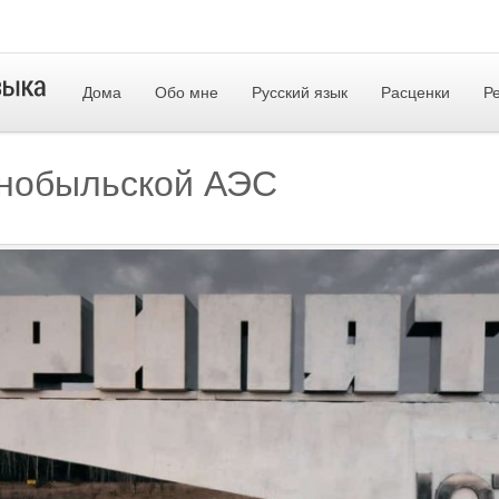
Дома
Обо мне
Русский язык
Расценки
Р
рнобыльской АЭС