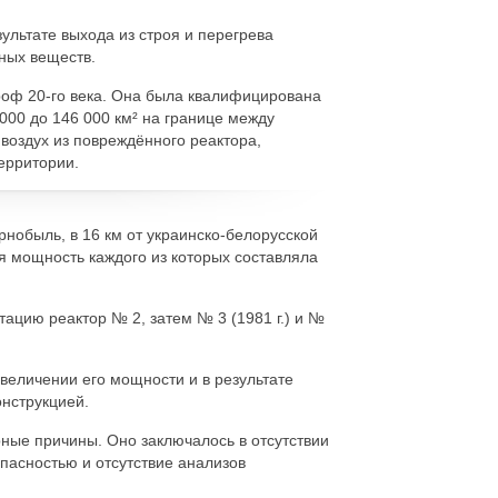
льтате выхода из строя и перегрева
ных веществ.
роф 20-го века. Она была квалифицирована
000 до 146 000 км² на границе между
воздух из повреждённого реактора,
ерритории.
рнобыль, в 16 км от украинско-белорусской
я мощность каждого из которых составляла
атацию реактор № 2, затем № 3 (1981 г.) и №
величении его мощности и в результате
онструкцией.
ные причины. Оно заключалось в отсутствии
пасностью и отсутствие анализов