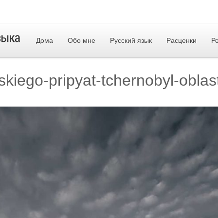
Дома
Обо мне
Русский язык
Расценки
Р
skiego-pripyat-tchernobyl-oblast