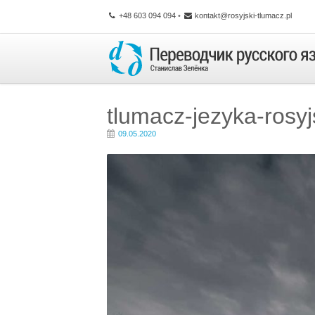
+48 603 094 094
•
kontakt@rosyjski-tlumacz.pl
tlumacz-jezyka-rosyj
09.05.2020